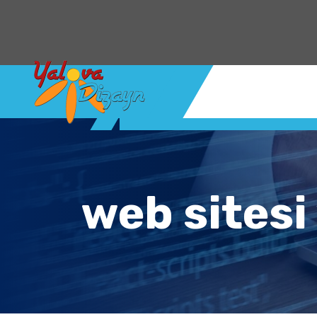
Rüstempaşa Mh. Kaym
web sitesi