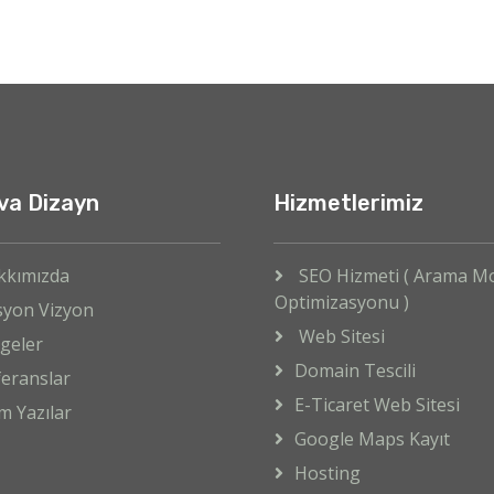
va Dizayn
Hizmetlerimiz
kkımızda
SEO Hizmeti ( Arama M
Optimizasyonu )
syon Vizyon
Web Sitesi
geler
Domain Tescili
eranslar
E-Ticaret Web Sitesi
m Yazılar
Google Maps Kayıt
Hosting