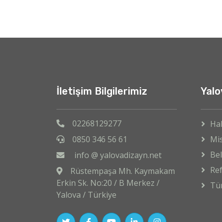
İletişim Bilgilerimiz
Yalo
02268129277
Ha
0850 346 56 61
Mi
Bel
info @ yalovadizayn.net
Ref
Rüstempaşa Mh. Kaymakam
Erkin Sk. No:20 / B Merkez /
Tü
Yalova / Türkiye