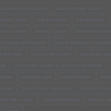
Karamürsel Site Tasarımı
Karamürsel Web Tasarım
u Web Tasarım
İznik Site Dizayn
İznik Web Sitesi
 Site Tasarımı
Esenköy Tasarım
Esenköy Web Sitesi
Orhangazi Web Tasarım
Çınarcık Web Sitesi Tasarlama
ık Web Sitesi
Çınarcık Web Tasarım
Çınarcık Site Diz
tesi
Yalova Web Tasarımı
web sitesi tasarlamak
zmetleri
web sitesi yaptır
wep site tasarım
online
asarımı
İnternet Sitesi Tasarlamak
Online Site Tasa
liteli Web Tasarım
Tasarım Web Siteleri
Web Site T