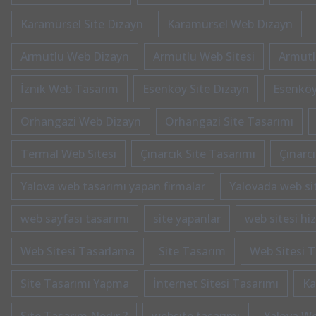
Karamürsel Site Dizayn
Karamürsel Web Dizayn
Armutlu Web Dizayn
Armutlu Web Sitesi
Armutl
İznik Web Tasarım
Esenköy Site Dizayn
Esenköy
Orhangazi Web Dizayn
Orhangazi Site Tasarımı
Termal Web Sitesi
Çınarcık Site Tasarımı
Çınarc
Yalova web tasarımı yapan firmalar
Yalovada web si
web sayfası tasarımı
site yapanlar
web sitesi hi
Web Sitesi Tasarlama
Site Tasarım
Web Sitesi T
Site Tasarımı Yapma
İnternet Sitesi Tasarımı
Ka