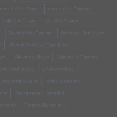
Armutlu Site Dizayn
Armutlu Site Tasarımı
İznik Web Dizayn
İznik Site Tasarımı
Esenköy Web Tasarım
Orhangazi Site Dizayn
k
Termal Web Sitesi Tasarlamak
ayn
Yalova site dizayn
Yalova Site Tasarımı
web sitesi tasarla
şirket web sitesi
 web sitesi tasarımı
website tasarımı
rımı
Web İnternet Hizmetleri
asarlama
Tasarım Hizmetleri