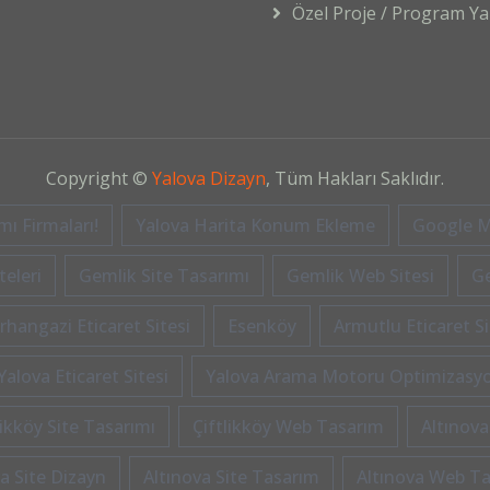
Özel Proje / Program Yaz
Copyright ©
Yalova Dizayn
, Tüm Hakları Saklıdır.
ı Firmaları!
Yalova Harita Konum Ekleme
Google M
eleri
Gemlik Site Tasarımı
Gemlik Web Sitesi
G
rhangazi Eticaret Sitesi
Esenköy
Armutlu Eticaret Si
Yalova Eticaret Sitesi
Yalova Arama Motoru Optimizasy
likköy Site Tasarımı
Çiftlikköy Web Tasarım
Altınova
a Site Dizayn
Altınova Site Tasarım
Altınova Web T