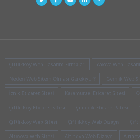
Çiftlikköy Web Tasarım Firmaları
Yalova Web Tasarım
Neden Web Sitem Olması Gerekiyor?
Gemlik Web Sit
İznik Eticaret Sitesi
Karamürsel Eticaret Sitesi
O
Çiftlikköy Eticaret Sitesi
Çınarcık Eticaret Sitesi
Çiftlikköy Web Sitesi
Çiftlikköy Web Dizayn
Çift
Altınova Web Sitesi
Altınova Web Dizayn
Altınov